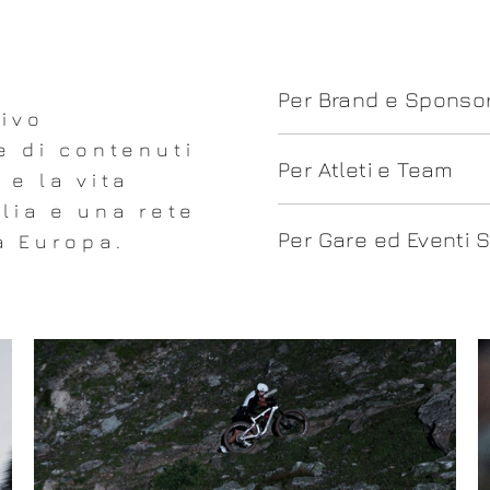
Per Brand e Sponso
ivo
e di contenuti
Per Atleti e Team
 e la vita
alia e una rete
Per Gare ed Eventi S
ta Europa.