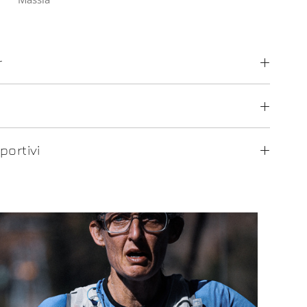
r
portivi