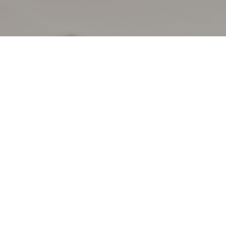
ntory
, Aura Studio ha creato un contenuti brandizzati
ound
,
editing
,
fotografia
e
post produzione
.