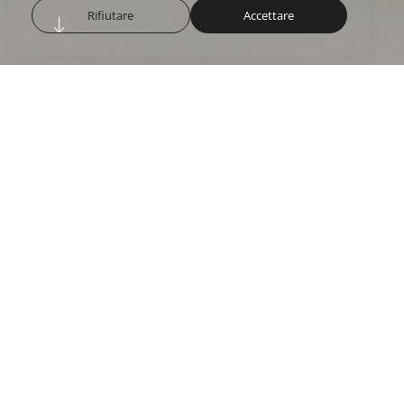
Rifiutare
Accettare
ELLE Italia x House
of Suntory