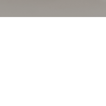
Per il centesimo anniversario del whisky di
House of Su
pubblicati su
Elle Italia
. Abbiamo curato il
videomaking
,
s
Articolo completo
qui
.